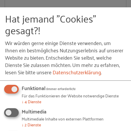
Ich freue mich, dass die RKW-Experten
Hat jemand "Cookies"
im Vorstand der Basi mitwirken, sich
gesagt?!
aktiv einbringen und damit einen festen
Platz in der Arbeitsschutzgemeinschaft
Wir würden gerne einige Dienste verwenden, um
Ihnen ein bestmögliches Nutzungserlebnis auf unserer
innehaben. Sie helfen uns dabei, zu
Website zu bieten. Entscheiden Sie selbst, welche
vermitteln, dass sich nachhaltiger
Dienste Sie zulassen möchten.
Um mehr zu erfahren,
Arbeitsschutz im Interesse der
lesen Sie bitte unsere
Datenschutzerklärung
.
Unternehmen und im Hinblick auf ihre
Produktivität auszahlt.
Funktional
(immer erforderlich)
Für das Funktionieren der Website notwendige Dienste
Gemeinsam treiben wir wichtige
↓
4
Dienste
Multimedia
Themen rund um Sicherheit und
Multimediale Inhalte von externen Plattformen
Gesundheit bei der Arbeit voran. Wir
↓
2
Dienste
kooperieren und tauschen uns aus.