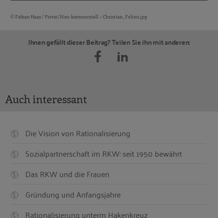
© Fabian Haas / Privat/Non-kommerziell – Christian_Felten.jpg
Bildquellen und Copyright-Hinweise
Ihnen gefällt dieser Beitrag? Teilen Sie ihn mit anderen:
Auch interessant
Die Vision von Rationalisierung
Sozialpartnerschaft im RKW: seit 1950 bewährt
Das RKW und die Frauen
Gründung und Anfangsjahre
Rationalisierung unterm Hakenkreuz