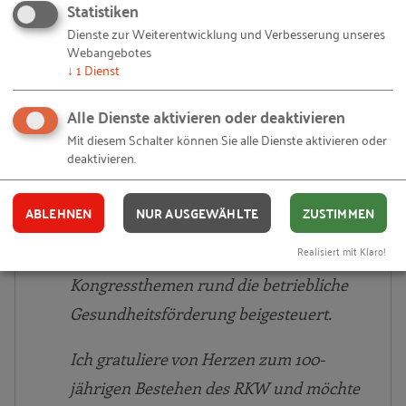
Statistiken
Besonders intensiv erlebt die Basi diese
Dienste zur Weiterentwicklung und Verbesserung unseres
Webangebotes
Zusammenarbeit bei der Vorbereitung
↓
1
Dienst
des Internationalen A+A Kongresses alle
zwei Jahre. Er ist die zentrale deutsche
Alle Dienste aktivieren oder deaktivieren
Mit diesem Schalter können Sie alle Dienste aktivieren oder
Gemeinschaftsveranstaltung für
deaktivieren.
Sicherheit und Gesundheit mit
europäischer und internationaler
ABLEHNEN
NUR AUSGEWÄHLTE
ZUSTIMMEN
Ausstrahlung. Das RKW hat im Laufe
Realisiert mit Klaro!
der Jahre schon viele spannende
Kongressthemen rund die betriebliche
Gesundheitsförderung beigesteuert.
Ich gratuliere von Herzen zum 100-
jährigen Bestehen des RKW und möchte