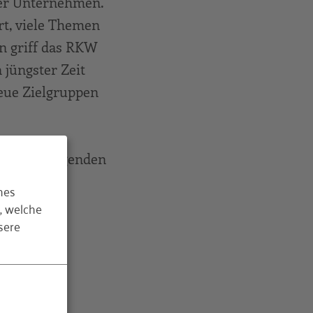
erer Unternehmen.
t, viele Themen
n griff das RKW
 jüngster Zeit
eue Zielgruppen
uf den folgenden
hes
, welche
sere