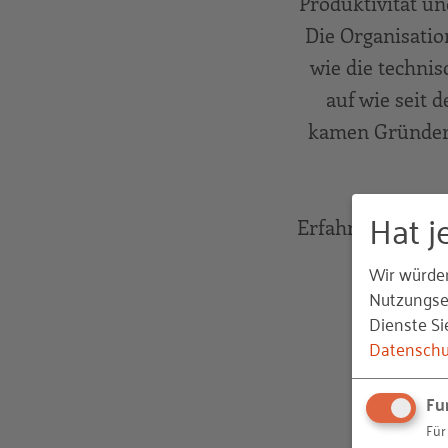
Produktivität un
Die Organisati
wie die techni
auf wie seit 
kamen Gründeri
Hat j
Erfahren Sie me
Wir würde
Nutzungser
Dienste Si
Datenschu
Fu
Für