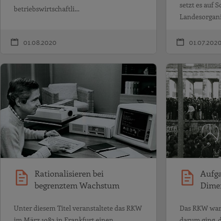
setzt es auf 
betriebswirtschaftli…
Landesorgani
01.08.2020
01.07.202
Rationalisieren
Rationalisieren bei
Aufga
begrenztem Wachstum
Dime
Unter diesem Titel veranstaltete das RKW
Das RKW war s
im März 1983 in Frankfurt einen
darum ging, 