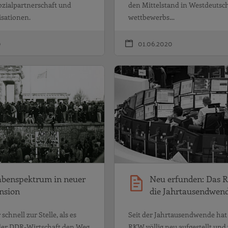
Sozialpartnerschaft und
den Mittelstand in Westdeutsc
sationen.
wettbewerbs…
0
01.06.2020
 bei begrenztem Wachstum
Aufgabenspektrum in neuer 
benspektrum in neuer
Neu erfunden: Das
nsion
die Jahrtausendwen
chnell zur Stelle, als es
Seit der Jahrtausendwende hat 
der DDR-Wirtschaft den Weg
RKW völlig neu aufgestellt und