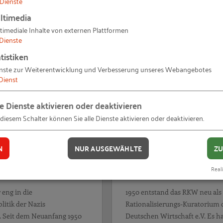
Dienste
Die Geschichte des RKW
ltimedia
timediale Inhalte von externen Plattformen
Dienste
nfangsjahre
Rationalisierung unterm Hak
tistiken
nste zur Weiterentwicklung und Verbesserung unseres Webangebotes
Dienst
le Dienste aktivieren oder deaktivieren
 diesem Schalter können Sie alle Dienste aktivieren oder deaktivieren.
N
NUR AUSGEWÄHLTE
ZU
nalisierung unterm
Neuanfang und
Reali
nkreuz
Produktivitätszentra
eng in die
1950 entstand das RKW neu als
litik der Nazis
Rationalisierungs-Kuratorium 
 Seit dem Neuanfang 1950
Deutschen Wirtschaft e.V. Es ha