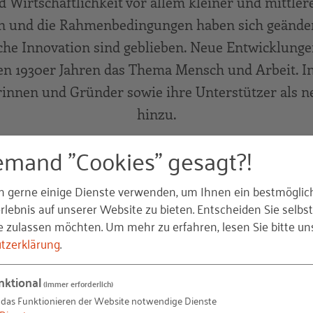
d Wirtschaftlichkeit vor allem kleiner und mittl
on und die Rahmenbedingungen haben sich geänder
sche Innovation sind geblieben. Neue Entwicklunge
den 1930er Jahren das Thema Mensch und Arbeit. In
nnen und Gründer sowie ihre Unterstützer als n
hinzu.
emand "Cookies" gesagt?!
hr über die Geschichte und die Themen des RKW a
Seiten.
n gerne einige Dienste verwenden, um Ihnen ein bestmöglic
lebnis auf unserer Website zu bieten. Entscheiden Sie selbst
e zulassen möchten.
Um mehr zu erfahren, lesen Sie bitte un
tzerklärung
.
nktional
(immer erforderlich)
 das Funktionieren der Website notwendige Dienste