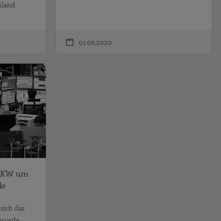
hland
01.05.2020
Dimension
Neu erfunden: Das RKW um die Jahrtausen
 RKW um
de
sich das
 wurde