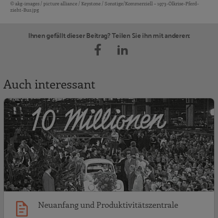
© akg-images / picture alliance / Keystone / Sonstige/Kommerziell – 1973-Ölkrise-Pferd-
Bildquellen und Copyright-Hinweise
zieht-Bus.jpg
Ihnen gefällt dieser Beitrag? Teilen Sie ihn mit anderen:
Auch interessant
N
Neuanfang und Produktivitätszentrale