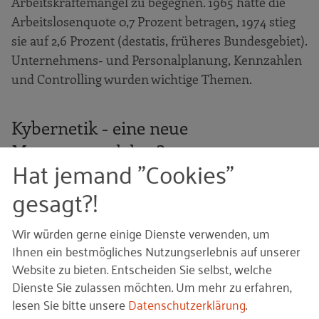
Arbeitskräftemangel zu begegnen. 1965 hatte die
Arbeitslosenquote 0,7 Prozent betragen, 1974 stieg
sie auf 2,6 Prozent (destatis, früheres Bundesgebiet).
Unternehmens- und Personalplanung, Kennzahlen
und Controlling wurden wichtige Themen.
Kybernetik - eine neue
Managementlehre?
Hat jemand "Cookies"
Kybernetik als Wissenschaft von der Regelung und
gesagt?!
Informationsverarbeitung im Lebewesen und in der
Maschine geht zurück auf Norbert Wiener. Er
Wir würden gerne einige Dienste verwenden, um
versprach, dass Kybernetik eine neue
Ihnen ein bestmögliches Nutzungserlebnis auf unserer
Einheitswissenschaft begründe, die Mensch,
Website zu bieten. Entscheiden Sie selbst, welche
Wissenschaft und Gesellschaft für die
Dienste Sie zulassen möchten.
Um mehr zu erfahren,
Anforderungen des anbrechenden
lesen Sie bitte unsere
Datenschutzerklärung
.
Computerzeitalters präparieren sollte. Das regte