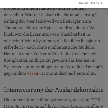
lässt sich aber nicht jedes unternehmerische
Realisiert mit Klaro!
Problem in einem mathematischen Modell
darstellen. War die Zeitschrift „Rationalisierung“
Anfang der 70er Jahre voll von Beiträgen zum
Thema, so ebbte der Hype schnell wieder ab. Was
blieb, war die Erkenntnis von Unsicherheit in
wirtschaftlichen Systemen, die flexibles Reagieren
erfordern - auch ohne mathematische Modelle.
Heute, in einer Welt von Volatilität, Unsicherheit,
Komplexität, Ambiguität gewinnt das Denken in
Systemzusammenhängen neue Aktualität. Der 1968
gegründete
Verein
ist zumindest bis heute aktiv.
Intensivierung der Auslandskontakte
Die internationale Managementorganisation CIOS
(
Comité international de l'organisation scientifique
)