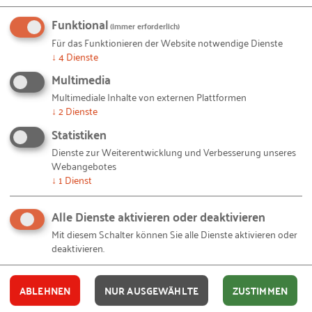
vielfältige Phantasien an (übrigens auch in der
Funktional
(immer erforderlich)
UdSSR und der DDR) und ebenso beim RKW, das
Für das Funktionieren der Website notwendige Dienste
seit Jahren Unternehmensplanung zu einem
↓
4
Dienste
zentralen Thema gemacht hatte. Die Idee dahinter
Multimedia
war einleuchtend: Wenn die „Kunst der Steuerung“
Multimediale Inhalte von externen Plattformen
in der Technik und in sozialen Systemen mittels
↓
2
Dienste
Rückkopplungen bzw. Kommunikation und
Statistiken
Beobachtung komplexe Systeme steuern kann (bis
Dienste zur Weiterentwicklung und Verbesserung unseres
Webangebotes
hin zu Apollo-Raumflügen, so Max Syrbe in der
↓
1
Dienst
Rationalisierung 3/1970:62), dann müsste das doch
auf das komplexe System Unternehmen ebenfalls
Alle Dienste aktivieren oder deaktivieren
anwendbar sein. 1968 regte das RKW die Gründung
Mit diesem Schalter können Sie alle Dienste aktivieren oder
der Gesellschaft für Wirtschafts- und
deaktivieren.
Sozialkybernetik e. V. an, um beispielsweise die
Anwendungsmöglichkeiten in der
ABLEHNEN
NUR AUSGEWÄHLTE
ZUSTIMMEN
Wirtschaftspraxis zu untersuchen. Dummerweise