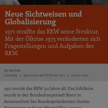
Neue Sichtweisen und
Globalisierung
1971 straffte das RKW seine Struktur.
Mit der Ölkrise 1973 veränderten sich
Fragestellungen und Aufgaben des
RKW.
Sie sind hier:
Startseite
Geschichte des RKW seit 1921
1970er Jahre
1971 wurde das RKW 50 Jahre alt. Das Jubiläum
wurde in der Bundeshauptstadt Bonn in
Anwesenheit des Bundespräsidenten Gustav
Heinemann gefeiert. Mit viel Elan, neuer