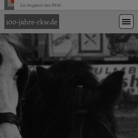
Ein Angebot des
RKW
Zur Navigation springen
Zum Hauptinhalt springen
100-jahre-rkw.de