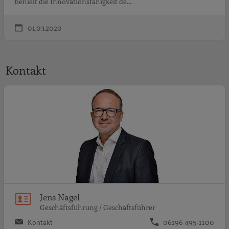
behielt die Innovationsfähigkeit de…
01.03.2020
Kontakt
J
Jens Nagel
Geschäftsführung / Geschäftsführer
Kontakt
06196 495-1100