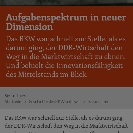
Aufgabenspektrum in neuer
Dimension
Das RKW war schnell zur Stelle, als es
darum ging, der DDR-Wirtschaft den
Weg in die Marktwirtschaft zu ebnen.
Und behielt die Innovationsfähigkeit
des Mittelstands im Blick.
Sie sind hier:
Startseite
Geschichte des RKW seit 1921
1990er Jahre
Das RKW war schnell zur Stelle, als es darum ging,
der DDR-Wirtschaft den Weg in die Marktwirtschaft