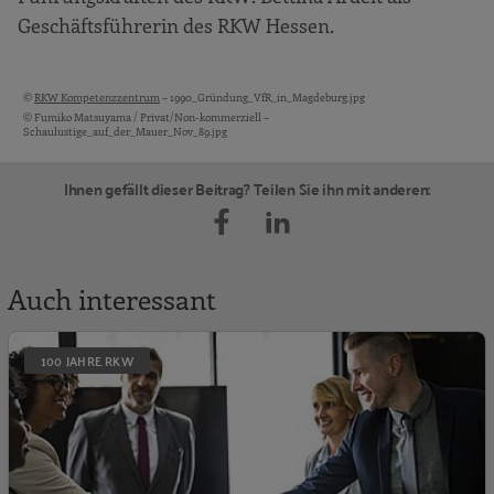
Geschäftsführerin des RKW Hessen.
©
RKW Kompetenzzentrum
– 1990_Gründung_VfR_in_Magdeburg.jpg
Bildquellen und Copyright-Hinweise
© Fumiko Matsuyama / Privat/Non-kommerziell –
Schaulustige_auf_der_Mauer_Nov_89.jpg
Ihnen gefällt dieser Beitrag? Teilen Sie ihn mit anderen:
Auch interessant
S
100 JAHRE RKW