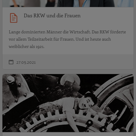
Das RKW und die Frauen
Lange dominierten Männer die Wirtschaft. Das RKW förderte
vor allem Teilzeitarbeit für Frauen. Und ist heute auch
weiblicher als 1921.
27.05.2021
G