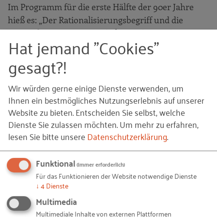
Im Programm für die erste Hälfte der 90er Jahre
hieß es: „Der Rationalisierungsbegriff und die
Rationalisierungsmuster haben sich geändert.“
Hat jemand "Cookies"
Rationalisieren definierte das RKW jetzt als
gesagt?!
Vernünftige Gestaltung der
Wir würden gerne einige Dienste verwenden, um
marktorientierten Leistungsprozesse
Ihnen ein bestmögliches Nutzungserlebnis auf unserer
bei gleichzeitiger
Website zu bieten. Entscheiden Sie selbst, welche
Dienste Sie zulassen möchten.
Um mehr zu erfahren,
Produktivitätssteigerung, Verbesserung
lesen Sie bitte unsere
Datenschutzerklärung
.
der Arbeitsbedingungen und
schonendem Umgang mit der Natur.
Funktional
(immer erforderlich)
Für das Funktionieren der Website notwendige Dienste
↓
4
Dienste
Weiter hieß es: Die Rahmenbedingungen hätten
Multimedia
sich verändert, die tayloristische Rationalisierung
Multimediale Inhalte von externen Plattformen