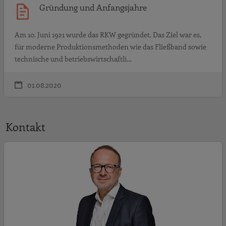
Gründung und Anfangsjahre
Am 10. Juni 1921 wurde das RKW gegründet. Das Ziel war es,
für moderne Produktionsmethoden wie das Fließband sowie
technische und betriebswirtschaftli…
01.08.2020
Kontakt
J