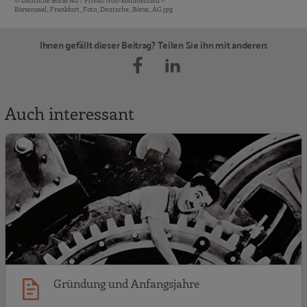
© Deutsche Börse AG / Privat/Non-kommerziell –
Bildquellen und Copyright-Hinweise
Börsensaal_Frankfurt_Foto_Deutsche_Börse_AG.jpg
Ihnen gefällt dieser Beitrag? Teilen Sie ihn mit anderen:
Auch interessant
G
Gründung und Anfangsjahre