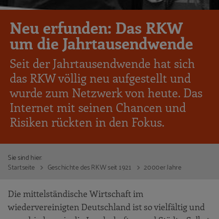
Neu erfunden: Das RKW
um die Jahrtausendwende
Seit der Jahrtausendwende hat sich
das RKW völlig neu aufgestellt und
wurde zum Netzwerk von heute. Das
Internet mit seinen Chancen und
Risiken rückten in den Fokus.
Sie sind hier:
Startseite
Geschichte des RKW seit 1921
2000er Jahre
Die mittelständische Wirtschaft im
wiedervereinigten Deutschland ist so vielfältig und