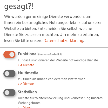
gesagt?!
Elektronischer Geschäftsverkehr und besonders für
das Branchenzentrum ECC. Zusammen mit der
Wir würden gerne einige Dienste verwenden, um
Rationalisierungs-Gemeinschaft Bau
bildete der
Ihnen ein bestmögliches Nutzungserlebnis auf unserer
Beirat Handel und Dienstleistungen für rund zehn
Website zu bieten. Entscheiden Sie selbst, welche
Jahre einen Branchenschwerpunkt im RKW.
Dienste Sie zulassen möchten.
Um mehr zu erfahren,
lesen Sie bitte unsere
Datenschutzerklärung
.
Neben dem Verkaufen über das Internet befasste
sich der Bereich Handel auch mit innovativen Ideen
Funktional
(immer erforderlich)
für den Verkauf, beispielsweise den Einsatz von
Für das Funktionieren der Website notwendige Dienste
Tablets in der Beratung. Konkret ging es um
↓
4
Dienste
Unterhaltungselektronik. Keine Fachkraft im
Multimedia
Verkauf könnte alle technischen Details eines
Multimediale Inhalte von externen Plattformen
Geräts im Kopf haben, so die Ausgangsthese. Wären
↓
2
Dienste
die Informationen auf einem Tablet abrufbar, ließe
Statistiken
sich dennoch kompetent auf Kundenfragen
Dienste zur Weiterentwicklung und Verbesserung unseres
antworten.
Webangebotes
↓
1
Dienst