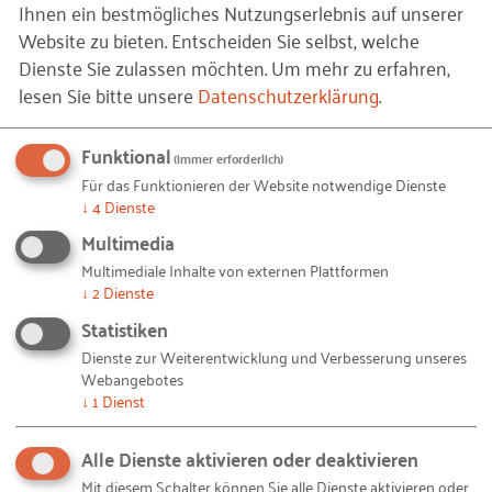
Ihnen ein bestmögliches Nutzungserlebnis auf unserer
Beratungsmodell seit 1968 bis heute, zusätzlich
Website zu bieten. Entscheiden Sie selbst, welche
übernehmen Mitarbeitende der RKW GmbHs auch
Dienste Sie zulassen möchten.
Um mehr zu erfahren,
selbst die Beratung. Exemplarisch siehe dazu die
lesen Sie bitte unsere
Datenschutzerklärung
.
Informationen des
RKW Baden-Württemberg zum
Beratungsmodell
. Thematisch geht das RKW mit der
Funktional
(immer erforderlich)
Zeit, aktuell sind Beratung zu Innovation,
Für das Funktionieren der Website notwendige Dienste
Digitalisierung, Nachhaltigkeit und
↓
4
Dienste
Fachkräftesicherung Schwerpunkte.
Multimedia
Multimediale Inhalte von externen Plattformen
Weiterbildung:
Die Weiterbildung von Fach- und
↓
2
Dienste
Führungskräften war und ist ein weiteres wichtiges
Statistiken
Geschäftsfeld der RKW Landesorganisationen,
Dienste zur Weiterentwicklung und Verbesserung unseres
früher auch der RKW-Zentrale, die umfangreiche
Webangebotes
Lehrgänge anbot. Heute bieten die RKW vor Ort und
↓
1
Dienst
online Lehrgänge, Seminare und Workshops zu
einer breiten Themenpalette an. Das Spektrum der
Alle Dienste aktivieren oder deaktivieren
Fachthemen reicht von Einkauf und
Mit diesem Schalter können Sie alle Dienste aktivieren oder