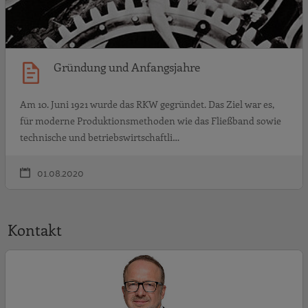
Gründung und Anfangsjahre
Am 10. Juni 1921 wurde das RKW gegründet. Das Ziel war es,
für moderne Produktionsmethoden wie das Fließband sowie
technische und betriebswirtschaftli…
01.08.2020
Kontakt
J