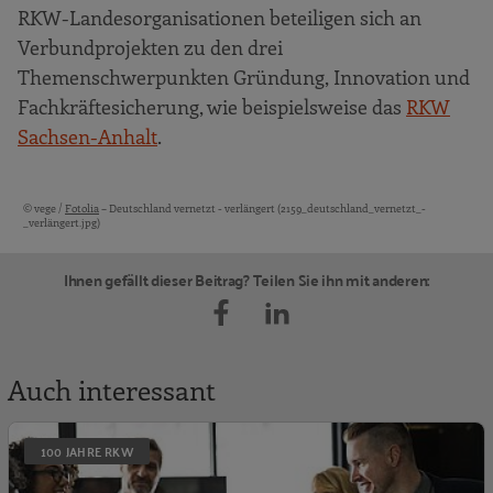
RKW-Landesorganisationen beteiligen sich an
Verbundprojekten zu den drei
Themenschwerpunkten Gründung, Innovation und
Fachkräftesicherung, wie beispielsweise das
RKW
Sachsen-Anhalt
.
© vege /
Fotolia
– Deutschland vernetzt - verlängert (2159_deutschland_vernetzt_-
Bildquellen und Copyright-Hinweise
_verlängert.jpg)
Ihnen gefällt dieser Beitrag? Teilen Sie ihn mit anderen:
Auch interessant
S
100 JAHRE RKW