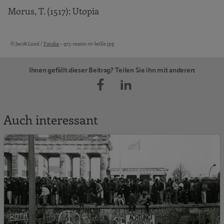
Morus, T. (1517): Utopia
© Jacob Lund /
Fotolia
– 975-mann-vr-brille.jpg
Bildquellen und Copyright-Hinweise
Ihnen gefällt dieser Beitrag? Teilen Sie ihn mit anderen:
Auch interessant
A