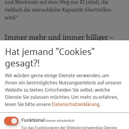
und Merkmale auf dem Weg zur KI [sind], die
vielfach die menschliche Kapazität übertreffen
wird.“
Immer mehr und immer billiger –
Rationalisierung ohne Grenzen?
Hat jemand "Cookies"
gesagt?!
Gleichwohl wuchs mit der Ölkrise 1973 die Skepsis
gegenüber neuen Technologien. Auch beim RKW
Wir würden gerne einige Dienste verwenden, um
gab es mehrere große Projekte, die die Folgen der
Ihnen ein bestmögliches Nutzungserlebnis auf unserer
technisch-organisatorischen Veränderungen,
Website zu bieten. Entscheiden Sie selbst, welche
beispielsweise durch den Einsatz von
Dienste Sie zulassen möchten.
Um mehr zu erfahren,
Mikroprozessoren im Werkzeugmaschinenbau,
lesen Sie bitte unsere
Datenschutzerklärung
.
analysierten. Die hohe Arbeitslosigkeit schien zu
nun doch zu bestätigen, dass Automatisierung
Funktional
(immer erforderlich)
Arbeitsplatze „wegrationalisierte“. Auf die
Für das Funktionieren der Website notwendige Dienste
Strukturveränderungen hatte das RKW lange keine