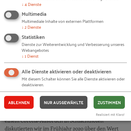
↓
4
Dienste
schlüssigen Antworten, blieb auf den
Multimedia
produzierenden Mittelstand fixiert. Die Vorschläge
Multimediale Inhalte von externen Plattformen
zur „menschengerechten Rationalisierung“
↓
2
Dienste
begrenzten sich auf Arbeits- und
Statistiken
Gesundheitsschutz. Die Vision der Rationalisierung
Dienste zur Weiterentwicklung und Verbesserung unseres
stieß erneut an ihre Grenzen.
Webangebotes
↓
1
Dienst
Und lebte doch weiter in den Köpfen: Wachstum
blieb das Credo der Wirtschaftspolitik und im RKW.
Alle Dienste aktivieren oder deaktivieren
2002 hieß es im Leitbild „Wir fördern
Mit diesem Schalter können Sie alle Dienste aktivieren oder
Rationalisierung und Innovation, um Wachstum
deaktivieren.
und sichere Arbeitsplätze zu erreichen.“
ABLEHNEN
NUR AUSGEWÄHLTE
ZUSTIMMEN
Pandemie, Hitzesommer und Klimawandel zeigen
uns einmal mehr die Grenzen der Vision. Nach
Realisiert mit Klaro!
einem Corona-Ausbruch in Schlachthöfen
diskutierten wir im Frühjahr 2020 über den Wert